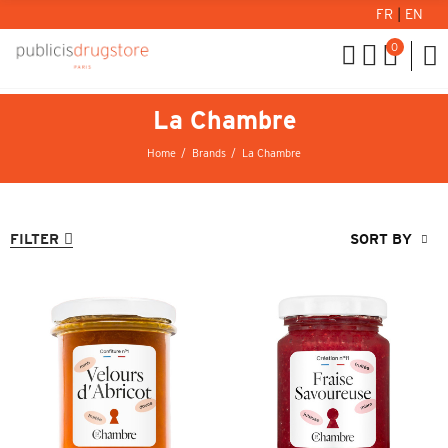
FR
|
EN
0
La Chambre
Home
Brands
La Chambre
FILTER
SORT BY