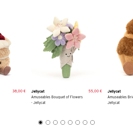
38,00 €
55,00 €
Jellycat
Jellycat
Amuseables Bouquet of Flowers
Amuseables Brig
- Jellycat
Jellycat