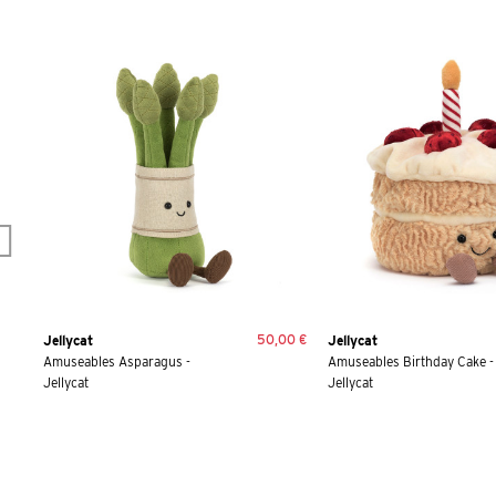
50,00 €
Jellycat
Jellycat
Amuseables Asparagus -
Amuseables Birthday Cake -
Jellycat
Jellycat