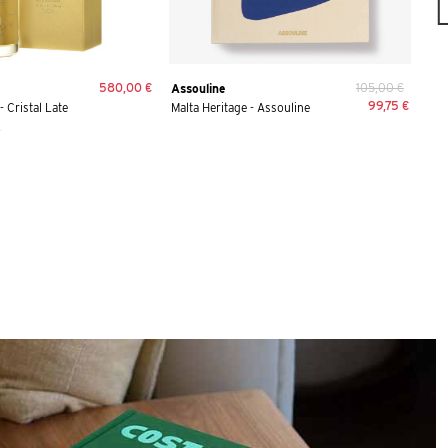
580,00 €
105,00 €
Assouline
Ste
99,75 €
 Cristal Late
Malta Heritage - Assouline
Cas
.
Ste