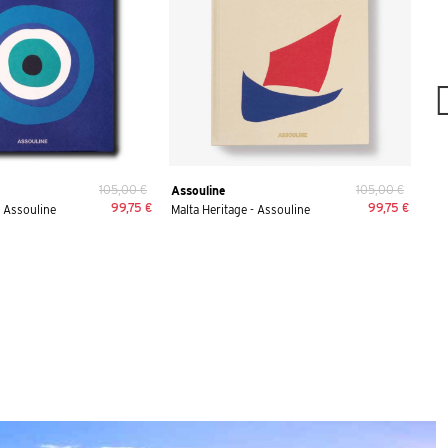
105,00 €
105,00 €
Assouline
Ass
99,75 €
99,75 €
 Assouline
Malta Heritage - Assouline
St.