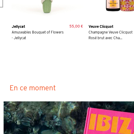
55,00 €
Jellycat
Veuve Clicquot
Amuseables Bouquet of Flowers
Champagne Veuve Clicquot
- Jellycat
Rosé brut avec Cha...
En ce moment