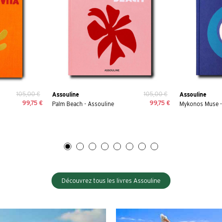
105,00 €
105,00 €
Assouline
Assouline
99,75 €
99,75 €
Palm Beach - Assouline
Mykonos Muse -
Découvrez tous les livres Assouline