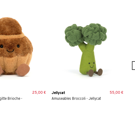
25,00 €
55,00 €
Jellycat
Jel
itte Brioche -
Amuseables Broccoli - Jellycat
Amu
Jel