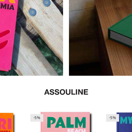
-5%
-5%