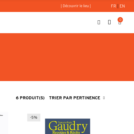
FR
|
EN
| Découvrir le lieu |
0
6 PRODUIT(S)
TRIER PAR PERTINENCE
-5%