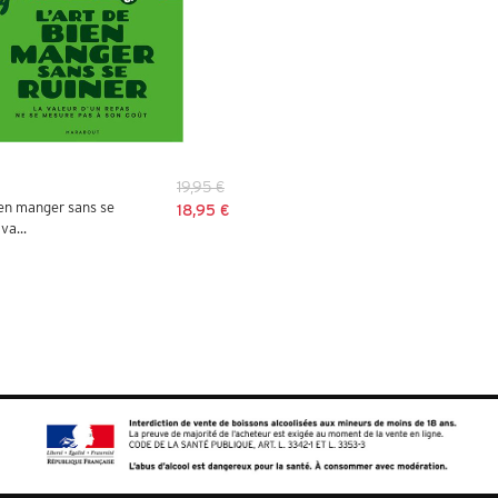
19,95 €
ien manger sans se
18,95 €
va...