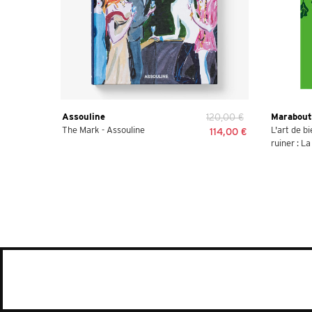
Assouline
120,00 €
Marabout
The Mark - Assouline
L'art de b
114,00 €
ruiner : La 