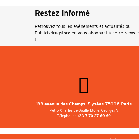
Restez informé
Retrouvez tous les événements et actualités du
Publicisdrugstore en vous abonnant à notre Newsle
!
133 avenue des Champs-Elysées 75008 Paris
Métro Charles de Gaulle-Etoile, Georges V
Téléphone :
+33 7 70 27 69 69