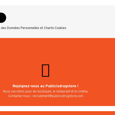
n des Données Personnelles et Charte Cookies
Rejoignez-nous au Publicisdrugstore !
Nous recrutons pour les boutiques, le restaurant et le cinéma.
Contactez-nous : recrutement@publicisdrugstore.com