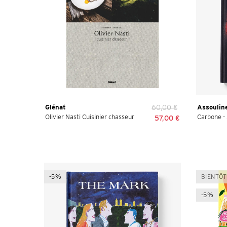
Glénat
60,00 €
Assoulin
Olivier Nasti Cuisinier chasseur
Carbone -
57,00 €
-5%
BIENTÔT
-5%