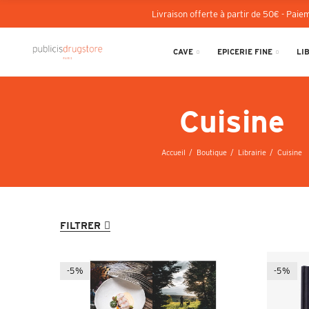
Livraison offerte à partir de 50€ - Paiem
CAVE
EPICERIE FINE
LI
Cuisine
Accueil
Boutique
Librairie
Cuisine
FILTRER
-5%
-5%