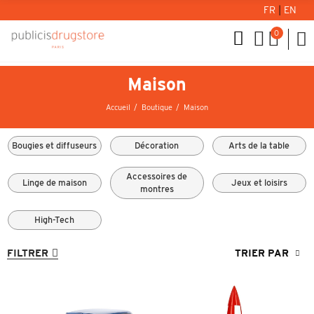
FR
|
EN
0
Maison
Accueil
Boutique
Maison
Bougies et diffuseurs
Décoration
Arts de la table
Accessoires de
Linge de maison
Jeux et loisirs
montres
High-Tech
FILTRER
TRIER PAR