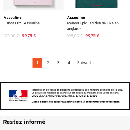
Assouline
Assouline
Lisboa Luz - Assouline
Iceland Epic - édition de luxe en
anglais -...
105,00 €
99,75 €
105,00 €
99,75 €
1
2
3
4
Suivant »
Restez informé