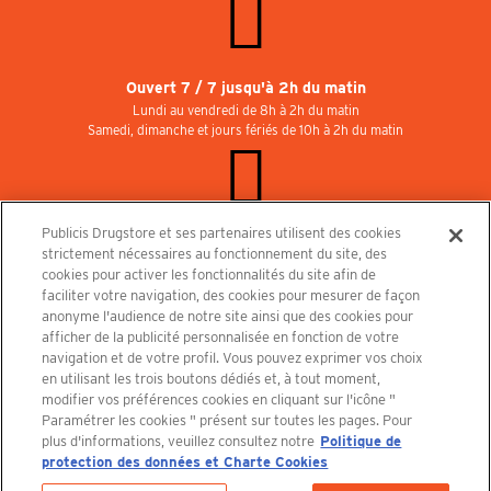
Ouvert 7 / 7 jusqu'à 2h du matin
Lundi au vendredi de 8h à 2h du matin
Samedi, dimanche et jours fériés de 10h à 2h du matin
Publicis Drugstore et ses partenaires utilisent des cookies
Rejoignez-nous au Publicisdrugstore !
strictement nécessaires au fonctionnement du site, des
Nous recrutons pour les boutiques, le restaurant et le cinéma. Contactez-nous :
cookies pour activer les fonctionnalités du site afin de
recrutement@publicisdrugstore.com
faciliter votre navigation, des cookies pour mesurer de façon
anonyme l'audience de notre site ainsi que des cookies pour
Conditions générales de vente
Mentions légales
afficher de la publicité personnalisée en fonction de votre
Politique de Protection des Données Personnelles et Charte
navigation et de votre profil. Vous pouvez exprimer vos choix
Cookies
en utilisant les trois boutons dédiés et, à tout moment,
modifier vos préférences cookies en cliquant sur l'icône "
Paramétrer les cookies " présent sur toutes les pages. Pour
plus d'informations, veuillez consultez notre
Politique de
protection des données et Charte Cookies