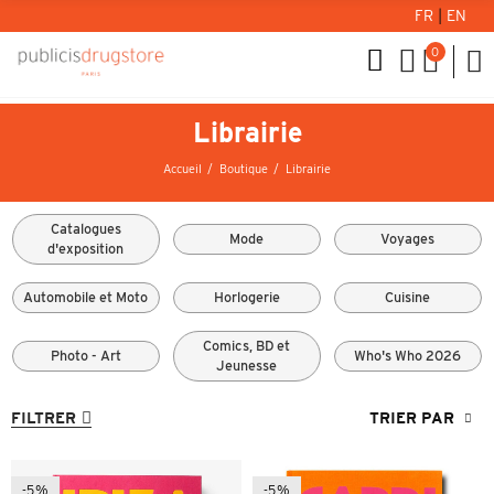
FR
|
EN
0
Librairie
Accueil
Boutique
Librairie
Catalogues
Mode
Voyages
d'exposition
Automobile et Moto
Horlogerie
Cuisine
Comics, BD et
Photo - Art
Who's Who 2026
Jeunesse
FILTRER
TRIER PAR
-5%
-5%