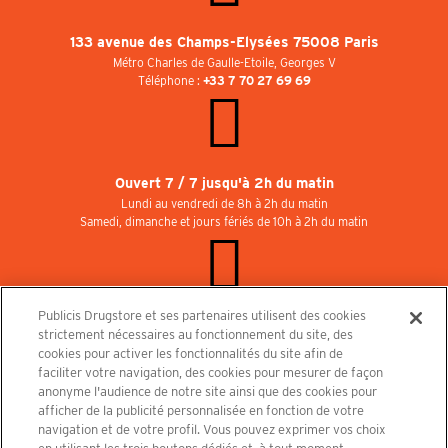
133 avenue des Champs-Elysées 75008 Paris
Métro Charles de Gaulle-Etoile, Georges V
Téléphone :
+33 7 70 27 69 69
Ouvert 7 / 7 jusqu'à 2h du matin
Lundi au vendredi de 8h à 2h du matin
Samedi, dimanche et jours fériés de 10h à 2h du matin
Publicis Drugstore et ses partenaires utilisent des cookies
Rejoignez-nous au Publicisdrugstore !
strictement nécessaires au fonctionnement du site, des
Nous recrutons pour les boutiques, le restaurant et le cinéma. Contactez-nous :
cookies pour activer les fonctionnalités du site afin de
recrutement@publicisdrugstore.com
faciliter votre navigation, des cookies pour mesurer de façon
anonyme l'audience de notre site ainsi que des cookies pour
Conditions générales de vente
Mentions légales
afficher de la publicité personnalisée en fonction de votre
Politique de Protection des Données Personnelles et Charte
navigation et de votre profil. Vous pouvez exprimer vos choix
Cookies