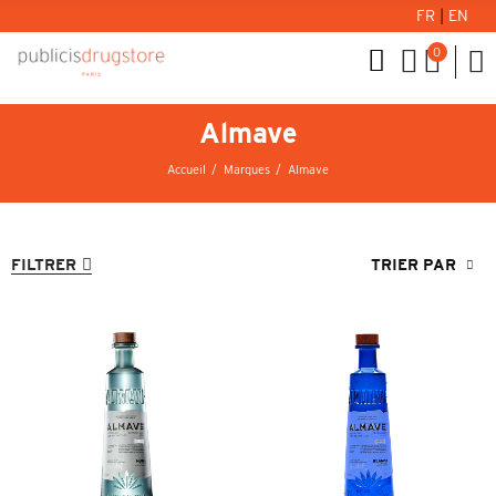
FR
|
EN
0
Almave
Accueil
Marques
Almave
FILTRER
TRIER PAR