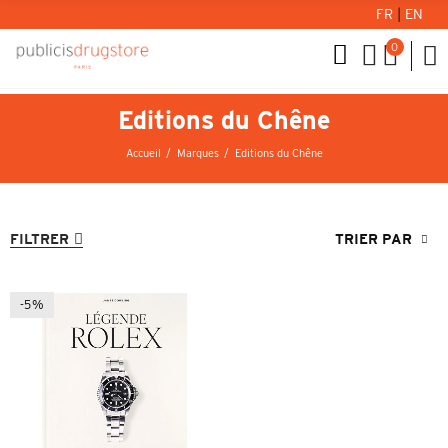
FR
|
EN
0
Editions du Chêne
Accueil
Marques
Editions du Chêne
FILTRER
TRIER PAR
-5%