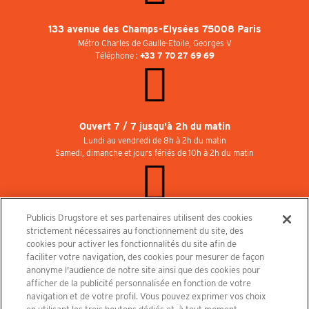
133 avenue des Champs-Elysées 75008 Paris
Métro Charles de Gaulle-Etoile, Georges V
Téléphone :
+33 7 70 27 69 69
Ouvert 7 / 7 jusqu'à 2h du matin
Lundi au vendredi de 8h à 2h du matin
Samedi, dimanche et jours fériés de 10h à 2h du matin
Publicis Drugstore et ses partenaires utilisent des cookies
Rejoignez-nous au Publicisdrugstore !
strictement nécessaires au fonctionnement du site, des
Nous recrutons pour les boutiques, le restaurant et le cinéma. Contactez-nous :
cookies pour activer les fonctionnalités du site afin de
recrutement@publicisdrugstore.com
faciliter votre navigation, des cookies pour mesurer de façon
anonyme l'audience de notre site ainsi que des cookies pour
Conditions générales de vente
Mentions légales
afficher de la publicité personnalisée en fonction de votre
Politique de Protection des Données Personnelles et Charte
navigation et de votre profil. Vous pouvez exprimer vos choix
Cookies