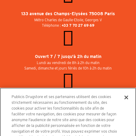
133 avenue des Champs-Elysées 75008 Paris
Métro Charles de Gaulle-Etoile, Georges V
Téléphone :
+33 7 70 27 69 69
Ouvert 7 / 7 jusqu'à 2h du matin
Lundi au vendredi de 8h à 2h du matin
Samedi, dimanche et jours fériés de 10h à 2h du matin
Publicis Drugstore et ses partenaires utilisent des cookies
Rejoignez-nous au Publicisdrugstore !
strictement nécessaires au fonctionnement du site, des
Nous recrutons pour les boutiques, le restaurant et le cinéma. Contactez-nous :
cookies pour activer les fonctionnalités du site afin de
recrutement@publicisdrugstore.com
faciliter votre navigation, des cookies pour mesurer de façon
anonyme l'audience de notre site ainsi que des cookies pour
Conditions générales de vente
Mentions légales
afficher de la publicité personnalisée en fonction de votre
Politique de Protection des Données Personnelles et Charte
navigation et de votre profil. Vous pouvez exprimer vos choix
Cookies