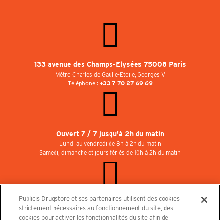
133 avenue des Champs-Elysées 75008 Paris
Métro Charles de Gaulle-Etoile, Georges V
Téléphone :
+33 7 70 27 69 69
Ouvert 7 / 7 jusqu'à 2h du matin
Lundi au vendredi de 8h à 2h du matin
Samedi, dimanche et jours fériés de 10h à 2h du matin
Publicis Drugstore et ses partenaires utilisent des cookies
Rejoignez-nous au Publicisdrugstore !
strictement nécessaires au fonctionnement du site, des
Nous recrutons pour les boutiques, le restaurant et le cinéma. Contactez-nous :
cookies pour activer les fonctionnalités du site afin de