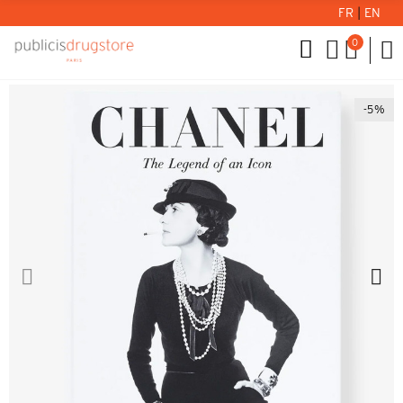
FR
|
EN
0
-5%