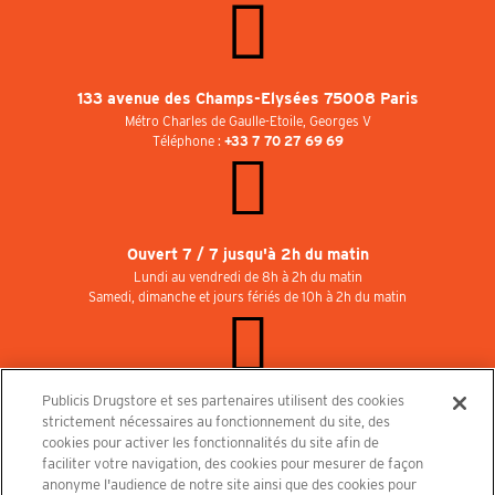
133 avenue des Champs-Elysées 75008 Paris
Métro Charles de Gaulle-Etoile, Georges V
Téléphone :
+33 7 70 27 69 69
Ouvert 7 / 7 jusqu'à 2h du matin
Lundi au vendredi de 8h à 2h du matin
Samedi, dimanche et jours fériés de 10h à 2h du matin
Publicis Drugstore et ses partenaires utilisent des cookies
Rejoignez-nous au Publicisdrugstore !
strictement nécessaires au fonctionnement du site, des
Nous recrutons pour les boutiques, le restaurant et le cinéma. Contactez-nous :
cookies pour activer les fonctionnalités du site afin de
recrutement@publicisdrugstore.com
faciliter votre navigation, des cookies pour mesurer de façon
anonyme l'audience de notre site ainsi que des cookies pour