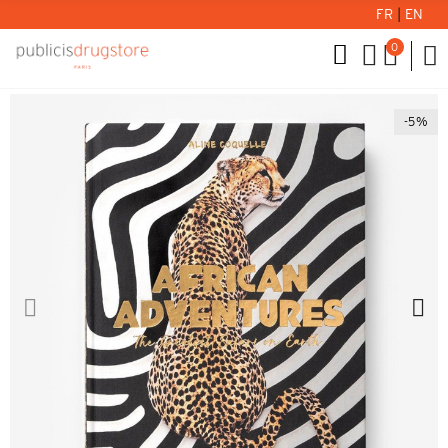
FR
|
EN
0
-5%