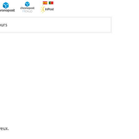
ours
veux.