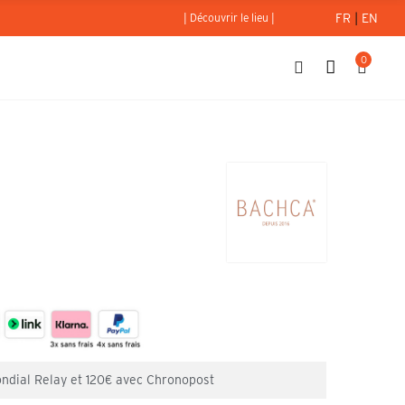
FR
|
EN
| Découvrir le lieu |
0
ie
ondial Relay et 120€ avec Chronopost