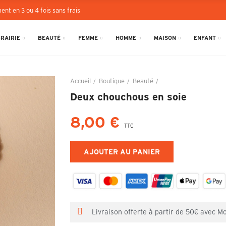
ent en 3 ou 4 fois sans frais
BRAIRIE
BEAUTÉ
FEMME
HOMME
MAISON
ENFANT
Accueil
Boutique
Beauté
Deux chouchous en so
Deux chouchous en soie
8,00 €
TTC
AJOUTER AU PANIER
Livraison offerte à partir de 50€ avec M