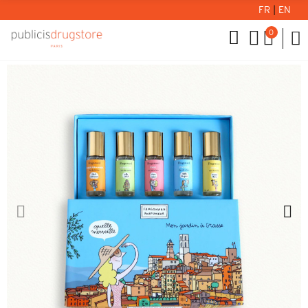
FR
|
EN
0