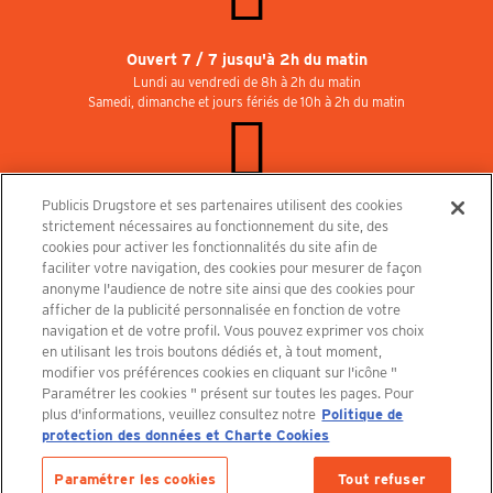
Ouvert 7 / 7 jusqu'à 2h du matin
Lundi au vendredi de 8h à 2h du matin
Samedi, dimanche et jours fériés de 10h à 2h du matin
Publicis Drugstore et ses partenaires utilisent des cookies
Rejoignez-nous au Publicisdrugstore !
strictement nécessaires au fonctionnement du site, des
Nous recrutons pour les boutiques, le restaurant et le cinéma. Contactez-nous :
cookies pour activer les fonctionnalités du site afin de
recrutement@publicisdrugstore.com
faciliter votre navigation, des cookies pour mesurer de façon
anonyme l'audience de notre site ainsi que des cookies pour
Conditions générales de vente
Mentions légales
afficher de la publicité personnalisée en fonction de votre
Politique de Protection des Données Personnelles et Charte
navigation et de votre profil. Vous pouvez exprimer vos choix
Cookies
en utilisant les trois boutons dédiés et, à tout moment,
modifier vos préférences cookies en cliquant sur l'icône "
Paramétrer les cookies " présent sur toutes les pages. Pour
plus d'informations, veuillez consultez notre
Politique de
protection des données et Charte Cookies
Découvrez le PUBLICISDRUGSTORE
Paramétrer les cookies
Tout refuser