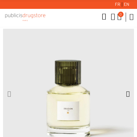
FR
|
EN
0