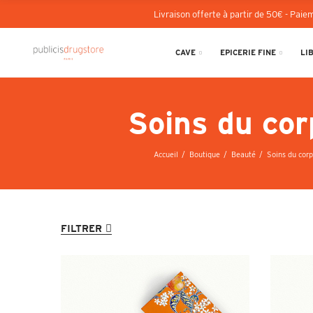
Livraison offerte à partir de 50€ - Paiem
CAVE
EPICERIE FINE
LI
Soins du cor
Accueil
Boutique
Beauté
Soins du corp
FILTRER