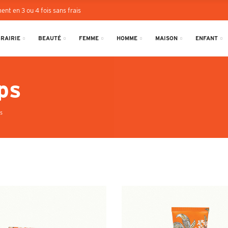
ent en 3 ou 4 fois sans frais
BRAIRIE
BEAUTÉ
FEMME
HOMME
MAISON
ENFANT
ps
s