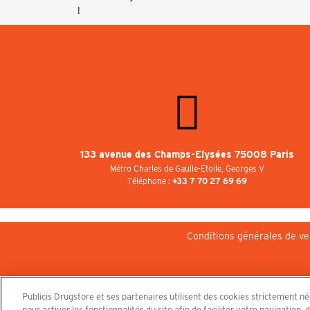
!
133 avenue des Champs-Elysées 75008 Paris
Métro Charles de Gaulle-Etoile, Georges V
Téléphone :
+33 7 70 27 69 69
Conditions générales de ve
Publicis Drugstore et ses partenaires utilisent des cookies strictement n
pour activer les fonctionnalités du site afin de faciliter votre navigatio