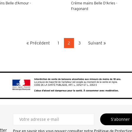
ns Belle d'Amour -
Crème mains Belle D'Arles -
Fragonard
« Précédent
1
2
3
Suivant »
S’abonner
tter
Pour en savoir plus vous pouvez consulter notre
Politique de Protectio