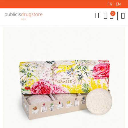
FR
|
EN
0