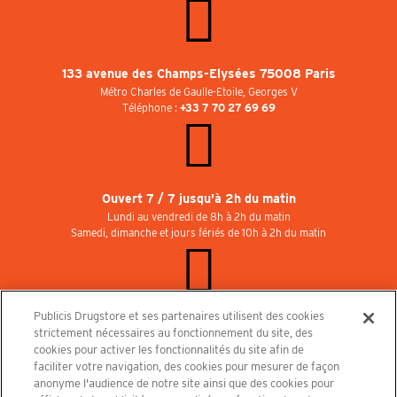
133 avenue des Champs-Elysées 75008 Paris
Métro Charles de Gaulle-Etoile, Georges V
Téléphone :
+33 7 70 27 69 69
Ouvert 7 / 7 jusqu'à 2h du matin
Lundi au vendredi de 8h à 2h du matin
Samedi, dimanche et jours fériés de 10h à 2h du matin
Publicis Drugstore et ses partenaires utilisent des cookies
Rejoignez-nous au Publicisdrugstore !
strictement nécessaires au fonctionnement du site, des
Nous recrutons pour les boutiques, le restaurant et le cinéma. Contactez-nous :
cookies pour activer les fonctionnalités du site afin de
recrutement@publicisdrugstore.com
faciliter votre navigation, des cookies pour mesurer de façon
anonyme l'audience de notre site ainsi que des cookies pour
Conditions générales de vente
Mentions légales