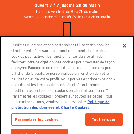
Ouvert 7 / 7 jusqu'à 2h du matin
Lundi au vendredi de 8h à 2h du matin
Samedi, dimanche et jours fériés de 10h à 2h du matin
Publicis Drugstore et ses partenaires utilisent des cookies
Rejoignez-nous au Publicisdrugstore !
strictement nécessaires au fonctionnement du site, des
Nous recrutons pour les boutiques, le restaurant et le cinéma. Contactez-nous :
cookies pour activer les fonctionnalités du site afin de
recrutement@publicisdrugstore.com
faciliter votre navigation, des cookies pour mesurer de façon
anonyme l'audience de notre site ainsi que des cookies pour
Conditions générales de vente
Mentions légales
afficher de la publicité personnalisée en fonction de votre
Politique de Protection des Données Personnelles et Charte
navigation et de votre profil. Vous pouvez exprimer vos choix
Cookies
en utilisant les trois boutons dédiés et, à tout moment,
modifier vos préférences cookies en cliquant sur l'icône "
Paramétrer les cookies " présent sur toutes les pages. Pour
plus d'informations, veuillez consultez notre
Politique de
protection des données et Charte Cookies
Découvrez le PUBLICISDRUGSTORE
Paramétrer les cookies
Tout refuser