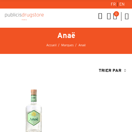
FR
|
EN
0
Anaë
Accueil
Marques
Anaë
TRIER PAR