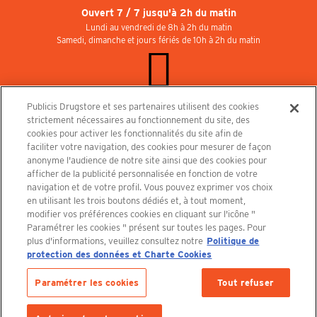
Ouvert 7 / 7 jusqu'à 2h du matin
Lundi au vendredi de 8h à 2h du matin
Samedi, dimanche et jours fériés de 10h à 2h du matin
Publicis Drugstore et ses partenaires utilisent des cookies
Rejoignez-nous au Publicisdrugstore !
strictement nécessaires au fonctionnement du site, des
Nous recrutons pour les boutiques, le restaurant et le cinéma. Contactez-nous :
cookies pour activer les fonctionnalités du site afin de
recrutement@publicisdrugstore.com
faciliter votre navigation, des cookies pour mesurer de façon
anonyme l'audience de notre site ainsi que des cookies pour
Conditions générales de vente
Mentions légales
afficher de la publicité personnalisée en fonction de votre
Politique de Protection des Données Personnelles et Charte
navigation et de votre profil. Vous pouvez exprimer vos choix
Cookies
en utilisant les trois boutons dédiés et, à tout moment,
modifier vos préférences cookies en cliquant sur l'icône "
Paramétrer les cookies " présent sur toutes les pages. Pour
plus d'informations, veuillez consultez notre
Politique de
protection des données et Charte Cookies
Découvrez le PUBLICISDRUGSTORE
Paramétrer les cookies
Tout refuser