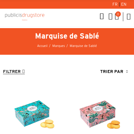
FR
|
EN
0
Marquise de Sablé
Accueil
Marques
Marquise de Sablé
FILTRER
TRIER PAR