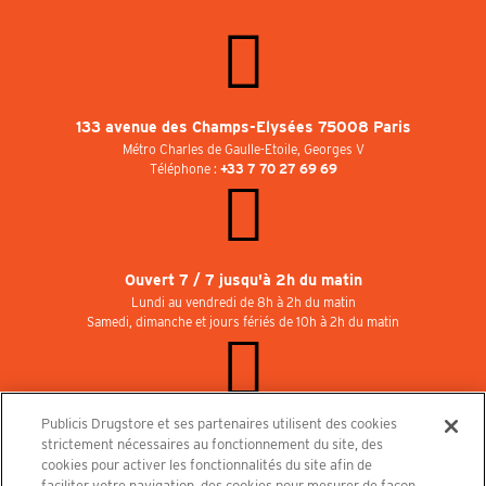
133 avenue des Champs-Elysées 75008 Paris
Métro Charles de Gaulle-Etoile, Georges V
Téléphone :
+33 7 70 27 69 69
Ouvert 7 / 7 jusqu'à 2h du matin
Lundi au vendredi de 8h à 2h du matin
Samedi, dimanche et jours fériés de 10h à 2h du matin
Publicis Drugstore et ses partenaires utilisent des cookies
Rejoignez-nous au Publicisdrugstore !
strictement nécessaires au fonctionnement du site, des
Nous recrutons pour les boutiques, le restaurant et le cinéma. Contactez-nous :
cookies pour activer les fonctionnalités du site afin de
recrutement@publicisdrugstore.com
faciliter votre navigation, des cookies pour mesurer de façon