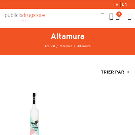
FR
|
EN
0
Altamura
Accueil
Marques
Altamura
TRIER PAR