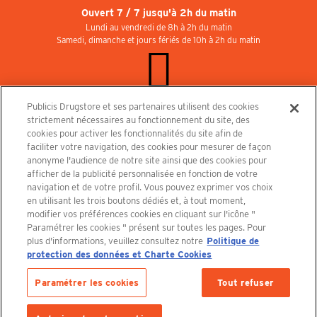
Ouvert 7 / 7 jusqu'à 2h du matin
Lundi au vendredi de 8h à 2h du matin
Samedi, dimanche et jours fériés de 10h à 2h du matin
Publicis Drugstore et ses partenaires utilisent des cookies
Rejoignez-nous au Publicisdrugstore !
strictement nécessaires au fonctionnement du site, des
Nous recrutons pour les boutiques, le restaurant et le cinéma. Contactez-nous :
cookies pour activer les fonctionnalités du site afin de
recrutement@publicisdrugstore.com
faciliter votre navigation, des cookies pour mesurer de façon
anonyme l'audience de notre site ainsi que des cookies pour
Conditions générales de vente
Mentions légales
afficher de la publicité personnalisée en fonction de votre
Politique de Protection des Données Personnelles et Charte
navigation et de votre profil. Vous pouvez exprimer vos choix
Cookies
en utilisant les trois boutons dédiés et, à tout moment,
modifier vos préférences cookies en cliquant sur l'icône "
Paramétrer les cookies " présent sur toutes les pages. Pour
plus d'informations, veuillez consultez notre
Politique de
protection des données et Charte Cookies
Découvrez le PUBLICISDRUGSTORE
Paramétrer les cookies
Tout refuser