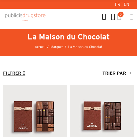
FR
|
EN
0
La Maison du Chocolat
Accueil
Marques
La Maison du Chocolat
FILTRER
TRIER PAR