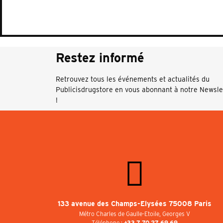
Restez informé
Retrouvez tous les événements et actualités du
Publicisdrugstore en vous abonnant à notre Newsle
!
133 avenue des Champs-Elysées 75008 Paris
Métro Charles de Gaulle-Etoile, Georges V
Téléphone :
+33 7 70 27 69 69