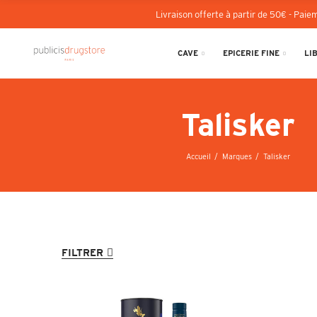
Livraison offerte à partir de 50€ - Paiem
CAVE
EPICERIE FINE
LI
Talisker
Accueil
Marques
Talisker
FILTRER