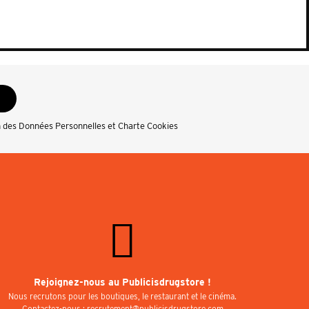
n des Données Personnelles et Charte Cookies
Rejoignez-nous au Publicisdrugstore !
Nous recrutons pour les boutiques, le restaurant et le cinéma.
Contactez-nous : recrutement@publicisdrugstore.com