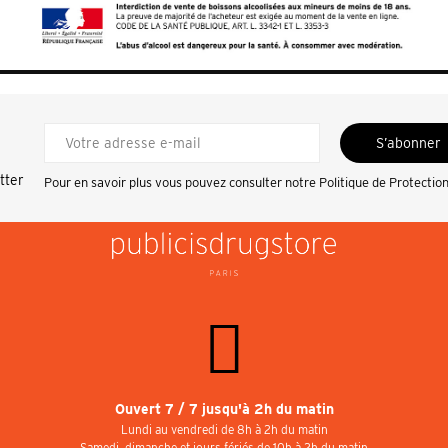
S’abonner
tter
Pour en savoir plus vous pouvez consulter notre
Politique de Protectio
Ouvert 7 / 7 jusqu'à 2h du matin
Lundi au vendredi de 8h à 2h du matin
Samedi, dimanche et jours fériés de 10h à 2h du matin