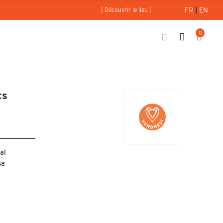
FR
|
EN
| Découvrir le lieu |
0
x - enfants
ts
al
na