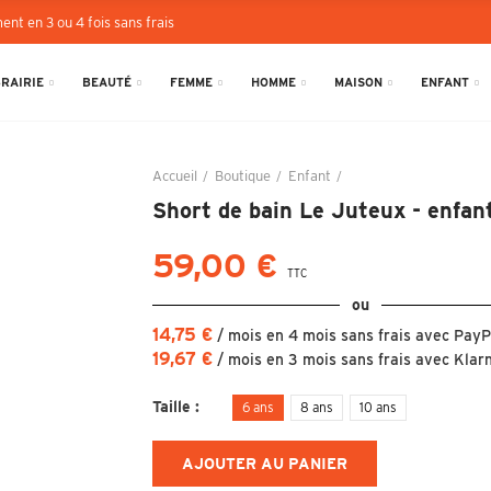
ent en 3 ou 4 fois sans frais
BRAIRIE
BEAUTÉ
FEMME
HOMME
MAISON
ENFANT
Accueil
Boutique
Enfant
Short de bain Le Juteu
Short de bain Le Juteux - enfan
59,00 €
TTC
ou
14,75 €
/ mois en 4 mois sans frais avec PayP
19,67 €
/ mois en 3 mois sans frais avec Klar
Taille
6 ans
8 ans
10 ans
AJOUTER AU PANIER