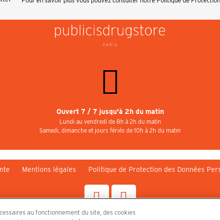
Pour en savoir plus vous pouvez consulter notre
Politique de Protectio
Ouvert 7 / 7 jusqu'à 2h du matin
Lundi au vendredi de 8h à 2h du matin
Samedi, dimanche et jours fériés de 10h à 2h du matin
nte
Mentions légales
Politique de Protection des Données Per
écessaires au fonctionnement du site, des cookies