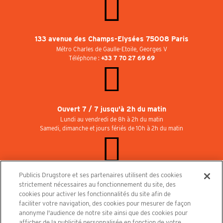
133 avenue des Champs-Elysées 75008 Paris
Métro Charles de Gaulle-Etoile, Georges V
Téléphone :
+33 7 70 27 69 69
Ouvert 7 / 7 jusqu'à 2h du matin
Lundi au vendredi de 8h à 2h du matin
Samedi, dimanche et jours fériés de 10h à 2h du matin
Publicis Drugstore et ses partenaires utilisent des cookies
Rejoignez-nous au Publicisdrugstore !
strictement nécessaires au fonctionnement du site, des
Nous recrutons pour les boutiques, le restaurant et le cinéma. Contactez-nous :
cookies pour activer les fonctionnalités du site afin de
recrutement@publicisdrugstore.com
faciliter votre navigation, des cookies pour mesurer de façon
anonyme l'audience de notre site ainsi que des cookies pour
Conditions générales de vente
Mentions légales
afficher de la publicité personnalisée en fonction de votre