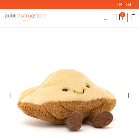
FR
|
EN
0