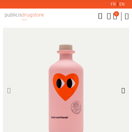
FR
|
EN
0