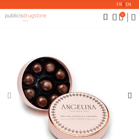
FR
|
EN
0