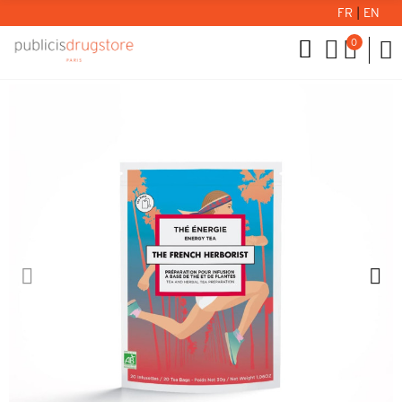
FR
|
EN
0