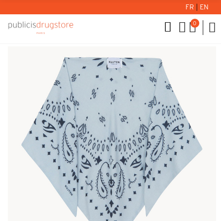
FR
|
EN
0