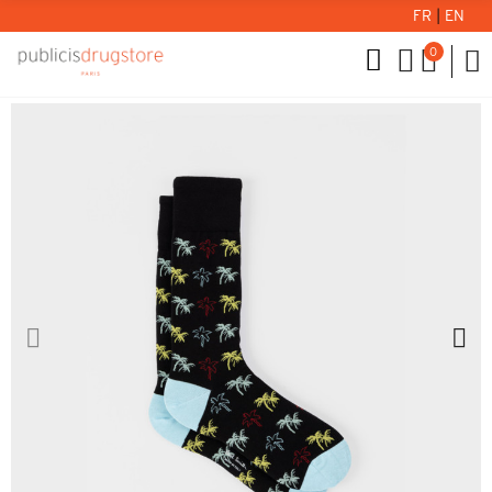
FR
|
EN
0