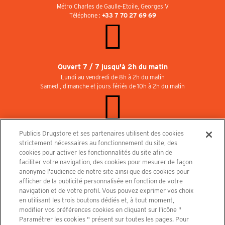
Métro Charles de Gaulle-Etoile, Georges V
Téléphone :
+33 7 70 27 69 69
Ouvert 7 / 7 jusqu'à 2h du matin
Lundi au vendredi de 8h à 2h du matin
Samedi, dimanche et jours fériés de 10h à 2h du matin
Publicis Drugstore et ses partenaires utilisent des cookies
Rejoignez-nous au Publicisdrugstore !
strictement nécessaires au fonctionnement du site, des
Nous recrutons pour les boutiques, le restaurant et le cinéma. Contactez-nous :
cookies pour activer les fonctionnalités du site afin de
recrutement@publicisdrugstore.com
faciliter votre navigation, des cookies pour mesurer de façon
anonyme l'audience de notre site ainsi que des cookies pour
Conditions générales de vente
Mentions légales
afficher de la publicité personnalisée en fonction de votre
Politique de Protection des Données Personnelles et Charte
navigation et de votre profil. Vous pouvez exprimer vos choix
Cookies
en utilisant les trois boutons dédiés et, à tout moment,
modifier vos préférences cookies en cliquant sur l'icône "
Paramétrer les cookies " présent sur toutes les pages. Pour