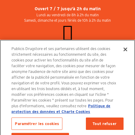
Ouvert 7 / 7 jusqu'à 2h du matin
Lundi au vendredi de 8h à 2h du matin
Samedi, dimanche et jours fériés de 10h à 2h du matin
Publicis Drugstore et ses partenaires utilisent des cookies
Rejoignez-nous au Publicisdrugstore !
strictement nécessaires au fonctionnement du site, des
Nous recrutons pour les boutiques, le restaurant et le cinéma. Contactez-nous :
cookies pour activer les fonctionnalités du site afin de
recrutement@publicisdrugstore.com
faciliter votre navigation, des cookies pour mesurer de façon
anonyme l'audience de notre site ainsi que des cookies pour
Conditions générales de vente
Mentions légales
afficher de la publicité personnalisée en fonction de votre
Politique de Protection des Données Personnelles et Charte
navigation et de votre profil. Vous pouvez exprimer vos choix
Cookies
en utilisant les trois boutons dédiés et, à tout moment,
modifier vos préférences cookies en cliquant sur l'icône "
Paramétrer les cookies " présent sur toutes les pages. Pour
plus d'informations, veuillez consultez notre
Politique de
protection des données et Charte Cookies
Découvrez le PUBLICISDRUGSTORE
Paramétrer les cookies
Tout refuser
Derniers articles en stock :
1 article