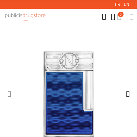
FR
|
EN
0