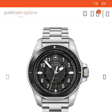
FR
|
EN
0