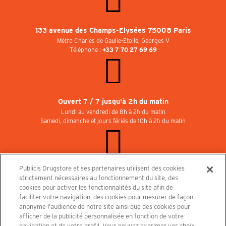
133 avenue des Champs-Elysées 75008 Paris
Métro Charles de Gaulle-Etoile, Georges V
Téléphone :
+33 7 70 27 69 69
Ouvert 7 / 7 jusqu'à 2h du matin
Lundi au vendredi de 8h à 2h du matin
Samedi, dimanche et jours fériés de 10h à 2h du matin
Publicis Drugstore et ses partenaires utilisent des cookies
Rejoignez-nous au Publicisdrugstore !
strictement nécessaires au fonctionnement du site, des
Nous recrutons pour les boutiques, le restaurant et le cinéma. Contactez-nous :
cookies pour activer les fonctionnalités du site afin de
recrutement@publicisdrugstore.com
faciliter votre navigation, des cookies pour mesurer de façon
anonyme l'audience de notre site ainsi que des cookies pour
Conditions générales de vente
Mentions légales
afficher de la publicité personnalisée en fonction de votre
Politique de Protection des Données Personnelles et Charte
navigation et de votre profil. Vous pouvez exprimer vos choix