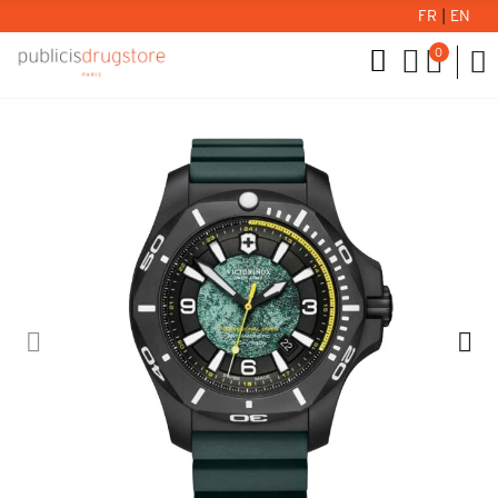
FR
|
EN
0