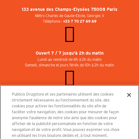
133 avenue des Champs-Elysées 75008 Paris
Métro Charles de Gaulle-Etoile, Georges V
Téléphone :
+33 7 70 27 69 69
Ouvert 7 / 7 jusqu'à 2h du matin
Lundi au vendredi de 8h à 2h du matin
Samedi, dimanche et jours fériés de 10h à 2h du matin
Publicis Drugstore et ses partenaires utilisent des cookies
Rejoignez-nous au Publicisdrugstore !
strictement nécessaires au fonctionnement du site, des
Nous recrutons pour les boutiques, le restaurant et le cinéma. Contactez-nous :
cookies pour activer les fonctionnalités du site afin de
recrutement@publicisdrugstore.com
faciliter votre navigation, des cookies pour mesurer de façon
anonyme l'audience de notre site ainsi que des cookies pour
Conditions générales de vente
Mentions légales
afficher de la publicité personnalisée en fonction de votre
Politique de Protection des Données Personnelles et Charte
navigation et de votre profil. Vous pouvez exprimer vos choix
Cookies
en utilisant les trois boutons dédiés et, à tout moment,