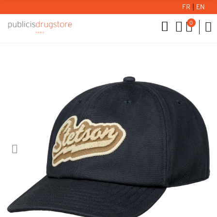
FR
|
EN
0