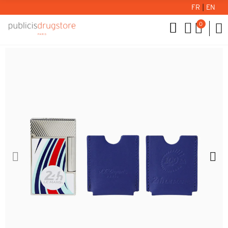
FR
|
EN
0