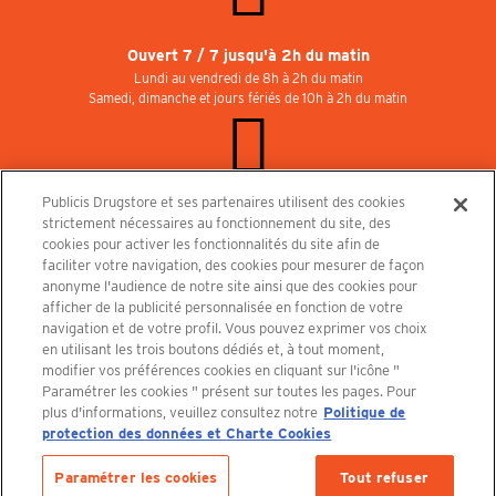
Ouvert 7 / 7 jusqu'à 2h du matin
Lundi au vendredi de 8h à 2h du matin
Samedi, dimanche et jours fériés de 10h à 2h du matin
Publicis Drugstore et ses partenaires utilisent des cookies
Rejoignez-nous au Publicisdrugstore !
strictement nécessaires au fonctionnement du site, des
Nous recrutons pour les boutiques, le restaurant et le cinéma. Contactez-nous :
cookies pour activer les fonctionnalités du site afin de
recrutement@publicisdrugstore.com
faciliter votre navigation, des cookies pour mesurer de façon
anonyme l'audience de notre site ainsi que des cookies pour
Conditions générales de vente
Mentions légales
afficher de la publicité personnalisée en fonction de votre
Politique de Protection des Données Personnelles et Charte
navigation et de votre profil. Vous pouvez exprimer vos choix
Cookies
en utilisant les trois boutons dédiés et, à tout moment,
modifier vos préférences cookies en cliquant sur l'icône "
Paramétrer les cookies " présent sur toutes les pages. Pour
plus d'informations, veuillez consultez notre
Politique de
protection des données et Charte Cookies
Découvrez le PUBLICISDRUGSTORE
Paramétrer les cookies
Tout refuser
Derniers articles en stock :
1 article