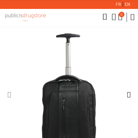
FR
|
EN
0