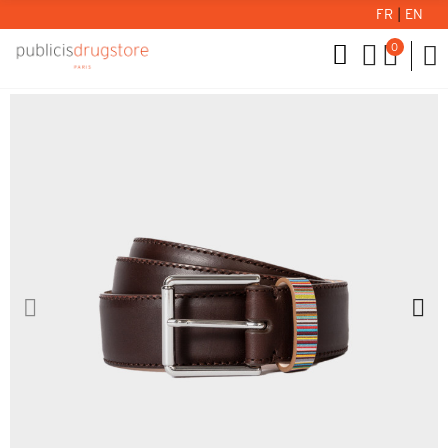
FR
|
EN
0