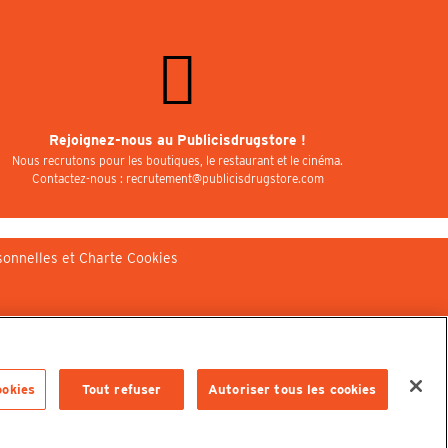
Rejoignez-nous au Publicisdrugstore !
Nous recrutons pour les boutiques, le restaurant et le cinéma.
Contactez-nous : recrutement@publicisdrugstore.com
sonnelles et Charte Cookies
ookies
Tout refuser
Autoriser tous les cookies