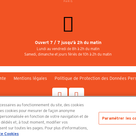
Ouvert 7 / 7 jusqu'à 2h du matin
Lundi au vendredi de 8h à 2h du matin
Samedi, dimanche et jours fériés de 10h à 2h du matin
nte
Mentions légales
Politique de Protection des Données Per
écessaires au fonctionnement du site, des cookies
n, des cookies pour mesurer de façon anonyme
Découvrez le PUBLICISDRUGSTORE
é personnalisée en fonction de votre navigation et de
Paramétrer les c
s dédiés et, à tout moment, modifier vos
sent sur toutes les pages. Pour plus d'informations,
te Cookies