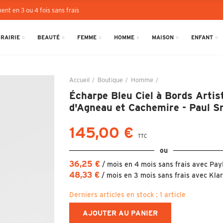
ent en 3 ou 4 fois sans frais
BRAIRIE
BEAUTÉ
FEMME
HOMME
MAISON
ENFANT
Accueil
Boutique
Homme
Écharpe Bleu Ciel à B
Écharpe Bleu Ciel à Bords Artis
d'Agneau et Cachemire - Paul S
145,00 €
TTC
ou
36,25 €
/ mois en 4 mois sans frais avec Pay
48,33 €
/ mois en 3 mois sans frais avec Kla
Derniers articles en stock :
1 article
AJOUTER AU PANIER