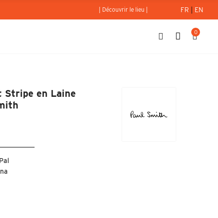
FR
|
EN
| Découvrir le lieu |
0
ords Artist Stripe en Laine d'Agneau et Cachemire - Paul Smith
t Stripe en Laine
mith
Pal
rna