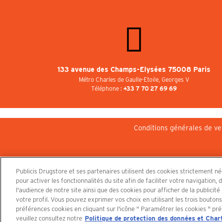
133 avenue des Champs-Elysées 75008 Paris
Métro Charles de Gaulle-Etoile, Georges V
Téléphone :
+33 7 70 27 69 69
Conditions générales de ve
Publicis Drugstore et ses partenaires utilisent des cookies strictement n
pour activer les fonctionnalités du site afin de faciliter votre navigatio
l'audience de notre site ainsi que des cookies pour afficher de la publicit
votre profil. Vous pouvez exprimer vos choix en utilisant les trois bouton
préférences cookies en cliquant sur l'icône " Paramétrer les cookies " pré
veuillez consultez notre
Politique de protection des données et Char