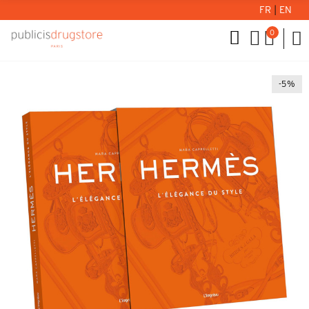
FR
|
EN
0
-5%