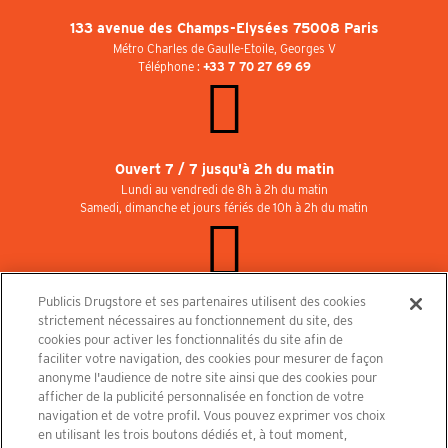
133 avenue des Champs-Elysées 75008 Paris
Métro Charles de Gaulle-Etoile, Georges V
Téléphone :
+33 7 70 27 69 69
Ouvert 7 / 7 jusqu'à 2h du matin
Lundi au vendredi de 8h à 2h du matin
Samedi, dimanche et jours fériés de 10h à 2h du matin
Publicis Drugstore et ses partenaires utilisent des cookies
Rejoignez-nous au Publicisdrugstore !
strictement nécessaires au fonctionnement du site, des
Nous recrutons pour les boutiques, le restaurant et le cinéma. Contactez-nous :
cookies pour activer les fonctionnalités du site afin de
recrutement@publicisdrugstore.com
faciliter votre navigation, des cookies pour mesurer de façon
anonyme l'audience de notre site ainsi que des cookies pour
Conditions générales de vente
Mentions légales
afficher de la publicité personnalisée en fonction de votre
Politique de Protection des Données Personnelles et Charte
navigation et de votre profil. Vous pouvez exprimer vos choix
Cookies
en utilisant les trois boutons dédiés et, à tout moment,