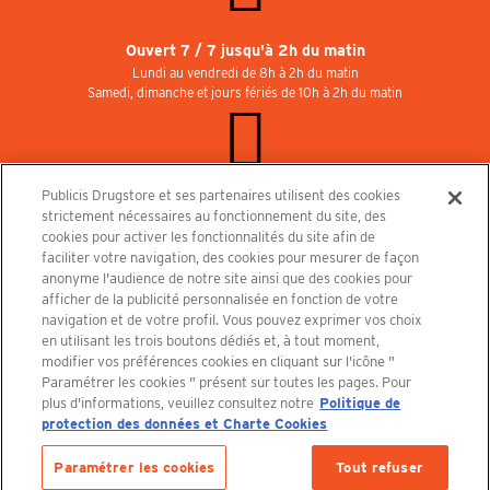
Ouvert 7 / 7 jusqu'à 2h du matin
Lundi au vendredi de 8h à 2h du matin
Samedi, dimanche et jours fériés de 10h à 2h du matin
Publicis Drugstore et ses partenaires utilisent des cookies
Rejoignez-nous au Publicisdrugstore !
strictement nécessaires au fonctionnement du site, des
Nous recrutons pour les boutiques, le restaurant et le cinéma. Contactez-nous :
cookies pour activer les fonctionnalités du site afin de
recrutement@publicisdrugstore.com
faciliter votre navigation, des cookies pour mesurer de façon
anonyme l'audience de notre site ainsi que des cookies pour
Conditions générales de vente
Mentions légales
afficher de la publicité personnalisée en fonction de votre
Politique de Protection des Données Personnelles et Charte
navigation et de votre profil. Vous pouvez exprimer vos choix
Cookies
en utilisant les trois boutons dédiés et, à tout moment,
modifier vos préférences cookies en cliquant sur l'icône "
Paramétrer les cookies " présent sur toutes les pages. Pour
plus d'informations, veuillez consultez notre
Politique de
protection des données et Charte Cookies
Découvrez le PUBLICISDRUGSTORE
Paramétrer les cookies
Tout refuser