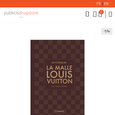
FR
|
EN
0
-5%