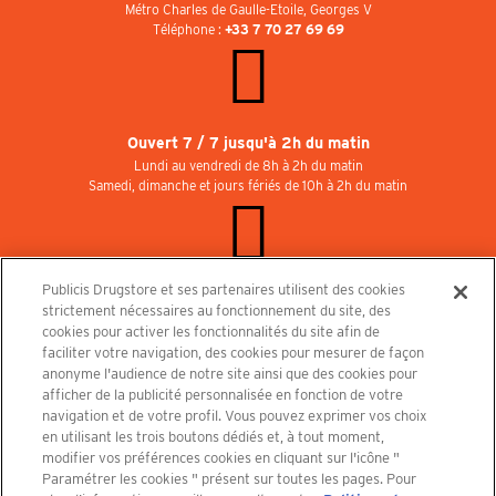
Métro Charles de Gaulle-Etoile, Georges V
Téléphone :
+33 7 70 27 69 69
Ouvert 7 / 7 jusqu'à 2h du matin
Lundi au vendredi de 8h à 2h du matin
Samedi, dimanche et jours fériés de 10h à 2h du matin
Publicis Drugstore et ses partenaires utilisent des cookies
Rejoignez-nous au Publicisdrugstore !
strictement nécessaires au fonctionnement du site, des
Nous recrutons pour les boutiques, le restaurant et le cinéma. Contactez-nous :
cookies pour activer les fonctionnalités du site afin de
recrutement@publicisdrugstore.com
faciliter votre navigation, des cookies pour mesurer de façon
anonyme l'audience de notre site ainsi que des cookies pour
Conditions générales de vente
Mentions légales
afficher de la publicité personnalisée en fonction de votre
Politique de Protection des Données Personnelles et Charte
navigation et de votre profil. Vous pouvez exprimer vos choix
Cookies
en utilisant les trois boutons dédiés et, à tout moment,
modifier vos préférences cookies en cliquant sur l'icône "
Paramétrer les cookies " présent sur toutes les pages. Pour