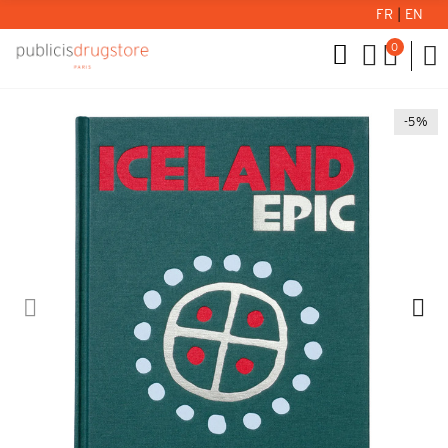
FR
|
EN
0
-5%