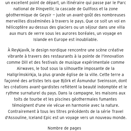
un excellent point de départ, un itinéraire qui passe par le Parc
national de Þingvellir, la cascade de Gullfoss et la zone
géothermique de Geysir — juste un avant-goût des nombreuses
merveilles disséminées à travers le pays. Que ce soit un vol en
hélicoptère au-dessus des glaciers ou un séjour dans une villa
aux murs de verre sous les aurores boréales, un voyage en
Islande en Europe est inoubliable.
À Reykjavík, le design nordique rencontre une scène créative
vibrante à travers des restaurants à la pointe de l'innovation
comme Dill et des festivals de musique expérimentale comme
Airwaves, le tout sous la silhouette imposante de la
Hallgrímskirkja, la plus grande église de la ville. Cette terre a
façonné des artistes tels que Björk et Ásmundur Sveinsson, dont
les créations avant-gardistes reflètent la beauté indomptée et le
rythme surnaturel du pays. Dans la campagne, les maisons aux
toits de tourbe et les piscines géothermales fumantes
témoignent d'une vie vécue en harmonie avec la nature.
Contrairement à tous les titres précédents de la série Travel
d'Assouline, Iceland Epic est un voyage vers un nouveau monde.
Nombre de pages