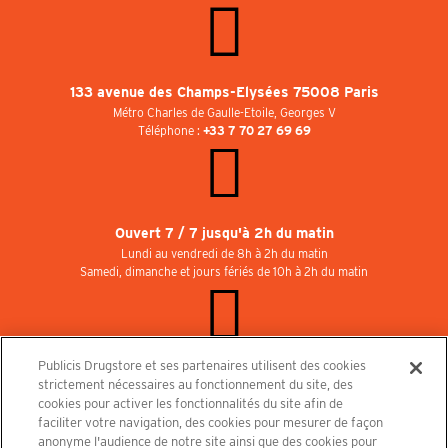
133 avenue des Champs-Elysées 75008 Paris
Métro Charles de Gaulle-Etoile, Georges V
Téléphone :
+33 7 70 27 69 69
Ouvert 7 / 7 jusqu'à 2h du matin
Lundi au vendredi de 8h à 2h du matin
Samedi, dimanche et jours fériés de 10h à 2h du matin
Publicis Drugstore et ses partenaires utilisent des cookies
Rejoignez-nous au Publicisdrugstore !
strictement nécessaires au fonctionnement du site, des
Nous recrutons pour les boutiques, le restaurant et le cinéma. Contactez-nous :
cookies pour activer les fonctionnalités du site afin de
recrutement@publicisdrugstore.com
faciliter votre navigation, des cookies pour mesurer de façon
anonyme l'audience de notre site ainsi que des cookies pour