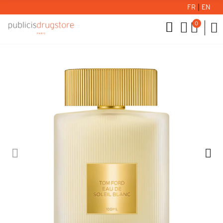
FR
|
EN
0