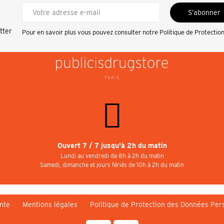
S’abonner
tter
Pour en savoir plus vous pouvez consulter notre
Politique de Protectio
Ouvert 7 / 7 jusqu'à 2h du matin
Lundi au vendredi de 8h à 2h du matin
Samedi, dimanche et jours fériés de 10h à 2h du matin
nte
Mentions légales
Politique de Protection des Données Per