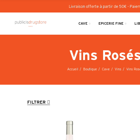
Livraison offerte à partir de 50€ - Paiem
CAVE
EPICERIE FINE
LI
Vins Rosé
Accueil
Boutique
Cave
Vins
Vins Ros
FILTRER