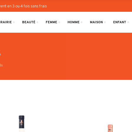
ent en 3 ou 4 fois sans frais
BRAIRIE
BEAUTÉ
FEMME
HOMME
MAISON
ENFANT
s
és