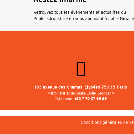
Retrouvez tous les événements et actualités du
Publicisdrugstore en vous abonnant à notre Newsle
!
133 avenue des Champs-Elysées 75008 Paris
Métro Charles de Gaulle-Etoile, Georges V
Téléphone :
+33 7 70 27 69 69
Conditions générales de ve