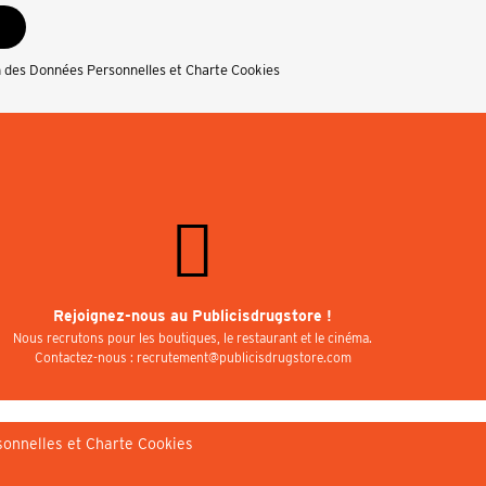
n des Données Personnelles et Charte Cookies
Rejoignez-nous au Publicisdrugstore !
Nous recrutons pour les boutiques, le restaurant et le cinéma.
Contactez-nous : recrutement@publicisdrugstore.com
sonnelles et Charte Cookies