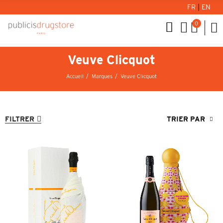
FR
|
EN
0
Veuve Clicquot
Accueil
Marques
Veuve Clicquot
FILTRER
TRIER PAR