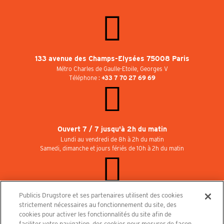
133 avenue des Champs-Elysées 75008 Paris
Métro Charles de Gaulle-Etoile, Georges V
Téléphone :
+33 7 70 27 69 69
Ouvert 7 / 7 jusqu'à 2h du matin
Lundi au vendredi de 8h à 2h du matin
Samedi, dimanche et jours fériés de 10h à 2h du matin
Publicis Drugstore et ses partenaires utilisent des cookies
Rejoignez-nous au Publicisdrugstore !
strictement nécessaires au fonctionnement du site, des
Nous recrutons pour les boutiques, le restaurant et le cinéma. Contactez-nous :
cookies pour activer les fonctionnalités du site afin de
recrutement@publicisdrugstore.com
faciliter votre navigation, des cookies pour mesurer de façon