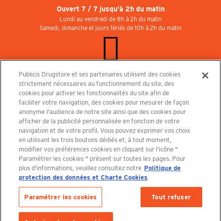
Ouvert 7 / 7 jusqu'à 2h du matin
Lundi au vendredi de 8h à 2h du matin
Samedi, dimanche et jours fériés de 10h à 2h du matin
Publicis Drugstore et ses partenaires utilisent des cookies
Rejoignez-nous au Publicisdrugstore !
strictement nécessaires au fonctionnement du site, des
Nous recrutons pour les boutiques, le restaurant et le cinéma. Contactez-nous :
cookies pour activer les fonctionnalités du site afin de
recrutement@publicisdrugstore.com
faciliter votre navigation, des cookies pour mesurer de façon
anonyme l'audience de notre site ainsi que des cookies pour
Conditions générales de vente
Mentions légales
afficher de la publicité personnalisée en fonction de votre
Politique de Protection des Données Personnelles et Charte
navigation et de votre profil. Vous pouvez exprimer vos choix
Cookies
en utilisant les trois boutons dédiés et, à tout moment,
modifier vos préférences cookies en cliquant sur l'icône "
Paramétrer les cookies " présent sur toutes les pages. Pour
plus d'informations, veuillez consultez notre
Politique de
protection des données et Charte Cookies
Découvrez le PUBLICISDRUGSTORE
Paramétrer les cookies
Tout refuser