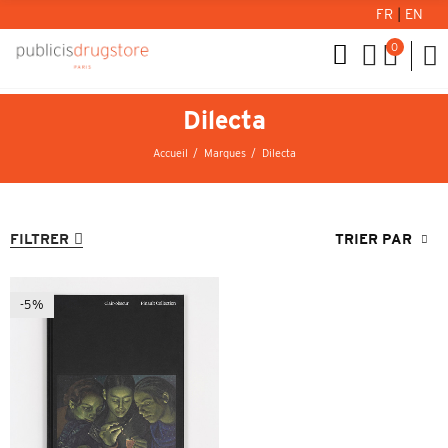
FR
|
EN
0
Dilecta
Accueil
Marques
Dilecta
FILTRER
TRIER PAR
-5%