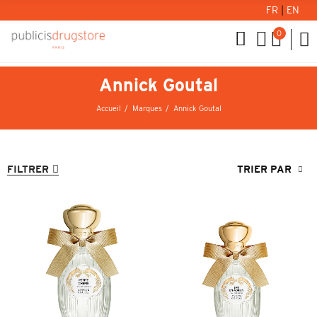
FR
|
EN
0
Annick Goutal
Accueil
Marques
Annick Goutal
FILTRER
TRIER PAR