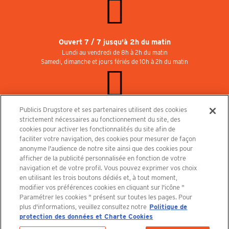
Ouvert 7 / 7 jusqu'à 2h du matin
Lundi au vendredi de 8h à 2h du matin
Samedi, dimanche et jours fériés de 10h à 2h du matin
Publicis Drugstore et ses partenaires utilisent des cookies
Rejoignez-nous au Publicisdrugstore !
strictement nécessaires au fonctionnement du site, des
Nous recrutons pour les boutiques, le restaurant et le cinéma. Contactez-nous :
cookies pour activer les fonctionnalités du site afin de
recrutement@publicisdrugstore.com
faciliter votre navigation, des cookies pour mesurer de façon
anonyme l'audience de notre site ainsi que des cookies pour
Conditions générales de vente
Mentions légales
afficher de la publicité personnalisée en fonction de votre
Politique de Protection des Données Personnelles et Charte
navigation et de votre profil. Vous pouvez exprimer vos choix
Cookies
en utilisant les trois boutons dédiés et, à tout moment,
modifier vos préférences cookies en cliquant sur l'icône "
Paramétrer les cookies " présent sur toutes les pages. Pour
plus d'informations, veuillez consultez notre
Politique de
protection des données et Charte Cookies