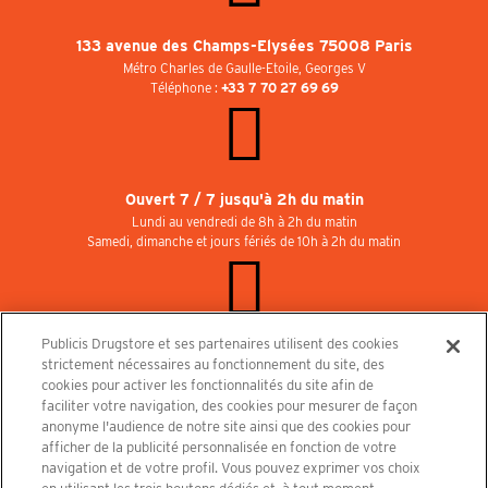
133 avenue des Champs-Elysées 75008 Paris
Métro Charles de Gaulle-Etoile, Georges V
Téléphone :
+33 7 70 27 69 69
Ouvert 7 / 7 jusqu'à 2h du matin
Lundi au vendredi de 8h à 2h du matin
Samedi, dimanche et jours fériés de 10h à 2h du matin
Publicis Drugstore et ses partenaires utilisent des cookies
Rejoignez-nous au Publicisdrugstore !
strictement nécessaires au fonctionnement du site, des
Nous recrutons pour les boutiques, le restaurant et le cinéma. Contactez-nous :
cookies pour activer les fonctionnalités du site afin de
recrutement@publicisdrugstore.com
faciliter votre navigation, des cookies pour mesurer de façon
anonyme l'audience de notre site ainsi que des cookies pour
Conditions générales de vente
Mentions légales
afficher de la publicité personnalisée en fonction de votre
Politique de Protection des Données Personnelles et Charte
navigation et de votre profil. Vous pouvez exprimer vos choix
Cookies